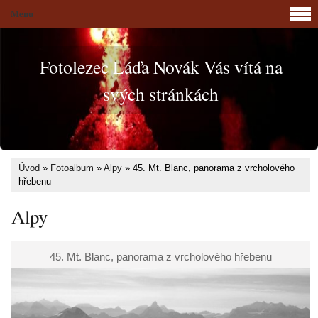
Menu
Fotolezec Láďa Novák Vás vítá na
svých stránkách
Úvod
»
Fotoalbum
»
Alpy
»
45. Mt. Blanc, panorama z vrcholového
hřebenu
Alpy
45. Mt. Blanc, panorama z vrcholového hřebenu