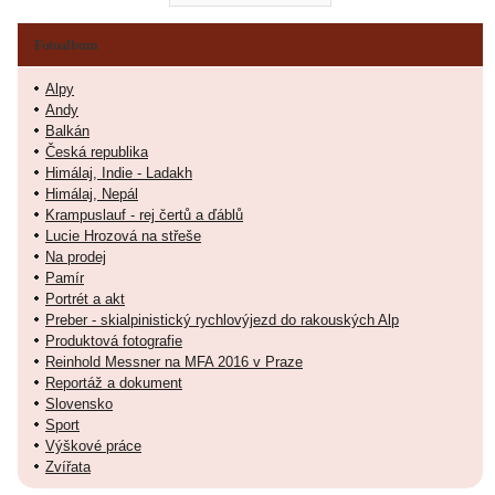
Fotoalbum
Alpy
Andy
Balkán
Česká republika
Himálaj, Indie - Ladakh
Himálaj, Nepál
Krampuslauf - rej čertů a ďáblů
Lucie Hrozová na střeše
Na prodej
Pamír
Portrét a akt
Preber - skialpinistický rychlovýjezd do rakouských Alp
Produktová fotografie
Reinhold Messner na MFA 2016 v Praze
Reportáž a dokument
Slovensko
Sport
Výškové práce
Zvířata