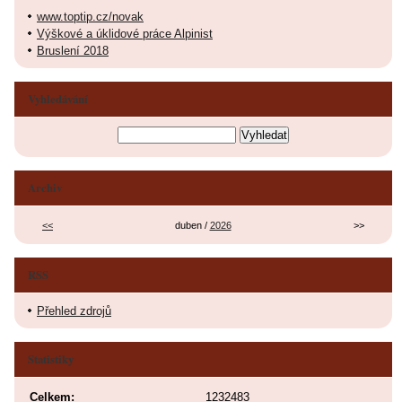
www.toptip.cz/novak
Výškové a úklidové práce Alpinist
Bruslení 2018
Vyhledávání
Archiv
<<
duben /
2026
>>
RSS
Přehled zdrojů
Statistiky
Celkem:
1232483