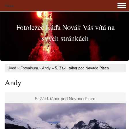
Menu
Fotolezec Láďa Novák Vás vítá na
svých stránkách
Úvod
»
Fotoalbum
»
Andy
»
5. Zákl. tábor pod Nevado Pisco
Andy
5. Zákl. tábor pod Nevado Pisco