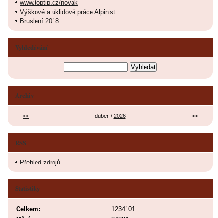
www.toptip.cz/novak
Výškové a úklidové práce Alpinist
Bruslení 2018
Vyhledávání
Archiv
<<
duben /
2026
>>
RSS
Přehled zdrojů
Statistiky
Celkem:
1234101