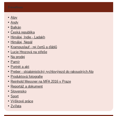
Fotoalbum
Alpy
Andy
Balkán
Česká republika
Himálaj, Indie - Ladakh
Himálaj, Nepál
Krampuslauf - rej čertů a ďáblů
Lucie Hrozová na střeše
Na prodej
Pamír
Portrét a akt
Preber - skialpinistický rychlovýjezd do rakouských Alp
Produktová fotografie
Reinhold Messner na MFA 2016 v Praze
Reportáž a dokument
Slovensko
Sport
Výškové práce
Zvířata