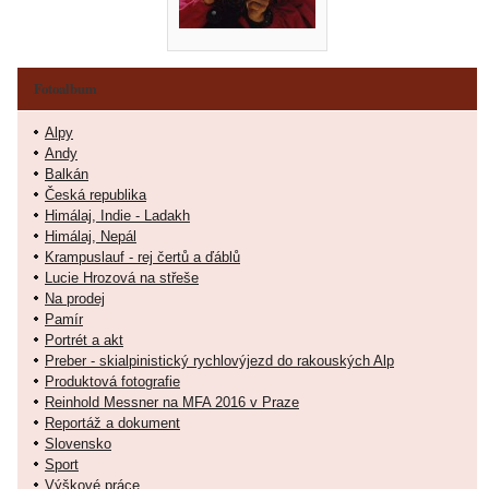
Fotoalbum
Alpy
Andy
Balkán
Česká republika
Himálaj, Indie - Ladakh
Himálaj, Nepál
Krampuslauf - rej čertů a ďáblů
Lucie Hrozová na střeše
Na prodej
Pamír
Portrét a akt
Preber - skialpinistický rychlovýjezd do rakouských Alp
Produktová fotografie
Reinhold Messner na MFA 2016 v Praze
Reportáž a dokument
Slovensko
Sport
Výškové práce