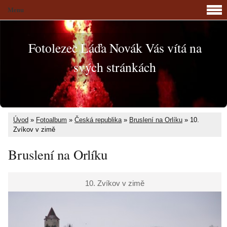
Menu
Fotolezec Láďa Novák Vás vítá na
svých stránkách
Úvod
»
Fotoalbum
»
Česká republika
»
Bruslení na Orlíku
»
10.
Zvíkov v zimě
Bruslení na Orlíku
10. Zvíkov v zimě