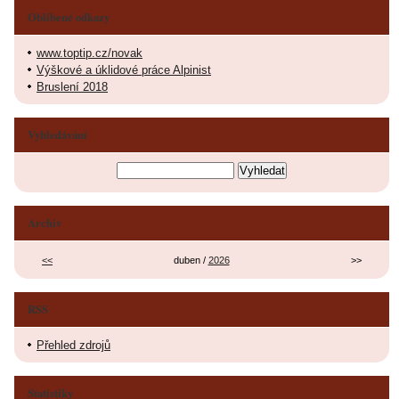
Oblíbené odkazy
www.toptip.cz/novak
Výškové a úklidové práce Alpinist
Bruslení 2018
Vyhledávání
Archiv
<<
duben /
2026
>>
RSS
Přehled zdrojů
Statistiky