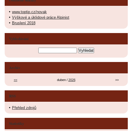
www.toptip.cz/novak
Výškové a úklidové práce Alpinist
Bruslení 2018
Vyhledávání
Archiv
<<
duben /
2026
>>
RSS
Přehled zdrojů
Statistiky