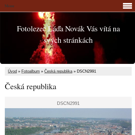
Menu
Fotolezec Láďa Novák Vás vítá na
svých stránkách
Úvod
»
Fotoalbum
»
Česká republika
»
DSCN2991
Česká republika
DSCN2991