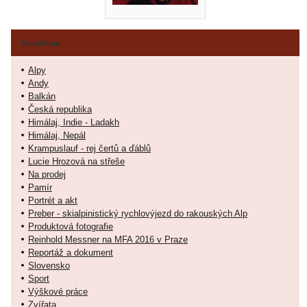
Fotoalbum
Alpy
Andy
Balkán
Česká republika
Himálaj, Indie - Ladakh
Himálaj, Nepál
Krampuslauf - rej čertů a ďáblů
Lucie Hrozová na střeše
Na prodej
Pamír
Portrét a akt
Preber - skialpinistický rychlovýjezd do rakouských Alp
Produktová fotografie
Reinhold Messner na MFA 2016 v Praze
Reportáž a dokument
Slovensko
Sport
Výškové práce
Zvířata