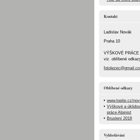
Kontakt
Ladislav Novák
Praha 10
VÝŠKOVÉ PRÁCE
viz. oblíbené odkaz
fotolezec@gmail.c
Oblíbené odkazy
www.toptip.cz/no
Výškové a úklido
práce Alpinist
Bruslení 2018
Vyhledávání