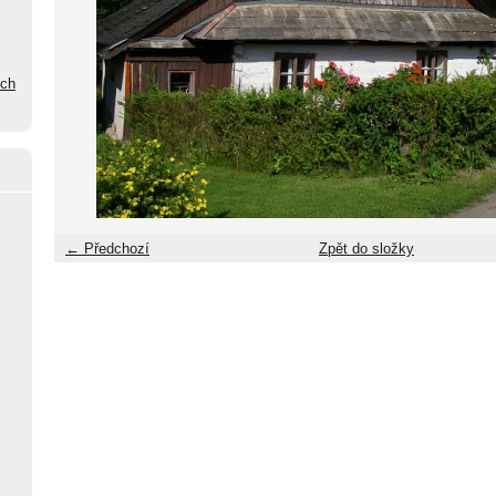
ých
← Předchozí
Zpět do složky