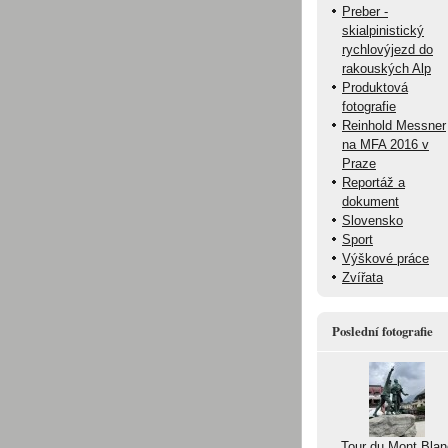
Preber -
skialpinistický
rychlovýjezd do
rakouských Alp
Produktová
fotografie
Reinhold Messner
na MFA 2016 v
Praze
Reportáž a
dokument
Slovensko
Sport
Výškové práce
Zvířata
Poslední fotografie
Tour du Mont Blan