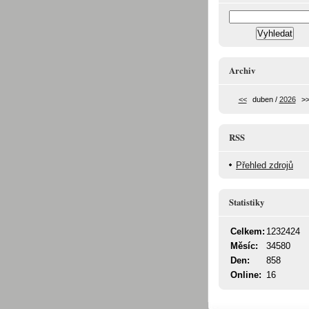
Archiv
<<
duben /
2026
>
RSS
Přehled zdrojů
Statistiky
Celkem:
1232424
Měsíc:
34580
Den:
858
Online:
16