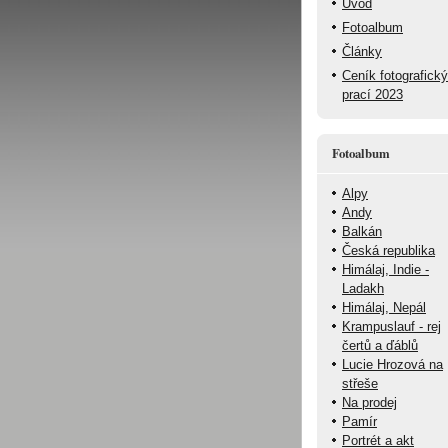
Úvod
Fotoalbum
Články
Ceník fotografick
prací 2023
Fotoalbum
Alpy
Andy
Balkán
Česká republika
Himálaj, Indie -
Ladakh
Himálaj, Nepál
Krampuslauf - rej
čertů a ďáblů
Lucie Hrozová na
střeše
Na prodej
Pamír
Portrét a akt