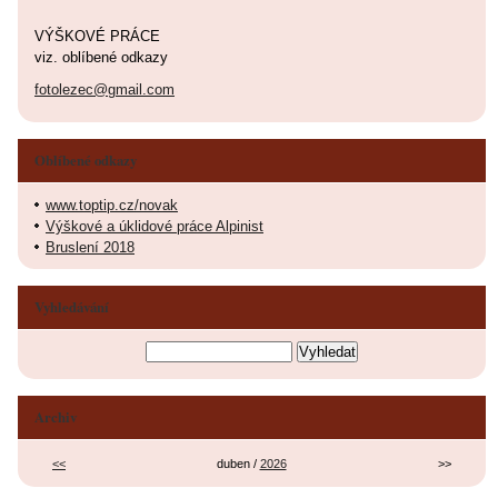
VÝŠKOVÉ PRÁCE
viz. oblíbené odkazy
fotolezec@gmail.com
Oblíbené odkazy
www.toptip.cz/novak
Výškové a úklidové práce Alpinist
Bruslení 2018
Vyhledávání
Archiv
<<
duben /
2026
>>