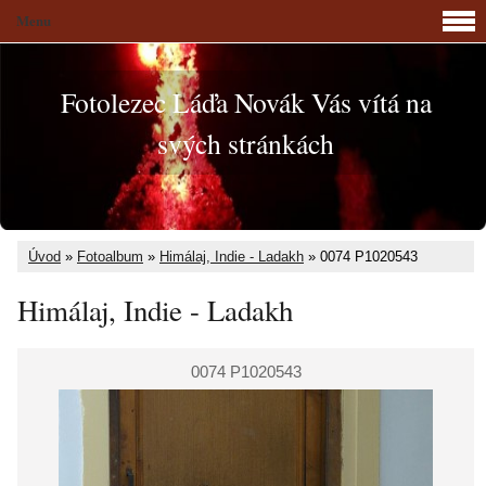
Menu
Fotolezec Láďa Novák Vás vítá na
svých stránkách
Úvod
»
Fotoalbum
»
Himálaj, Indie - Ladakh
»
0074 P1020543
Himálaj, Indie - Ladakh
0074 P1020543