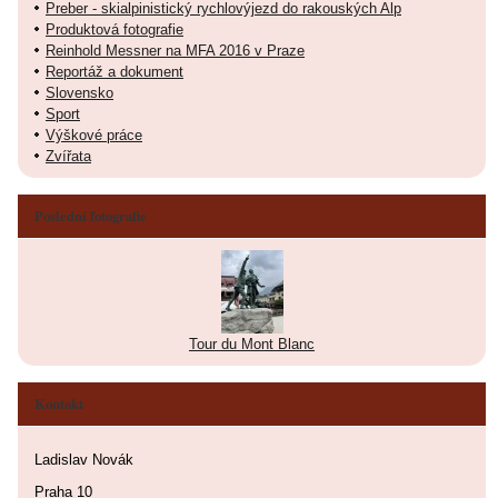
Preber - skialpinistický rychlovýjezd do rakouských Alp
Produktová fotografie
Reinhold Messner na MFA 2016 v Praze
Reportáž a dokument
Slovensko
Sport
Výškové práce
Zvířata
Poslední fotografie
Tour du Mont Blanc
Kontakt
Ladislav Novák
Praha 10