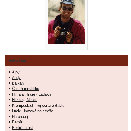
Fotoalbum
Alpy
Andy
Balkán
Česká republika
Himálaj, Indie - Ladakh
Himálaj, Nepál
Krampuslauf - rej čertů a ďáblů
Lucie Hrozová na střeše
Na prodej
Pamír
Portrét a akt