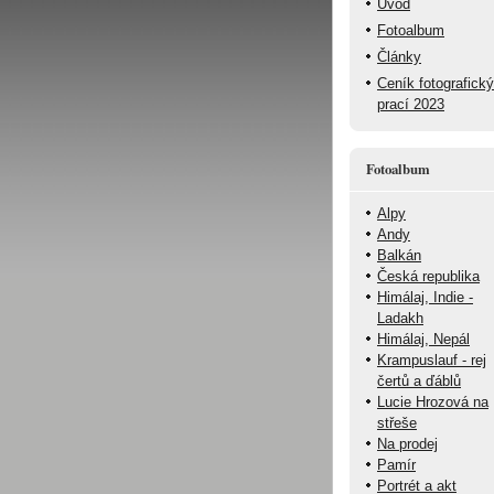
Úvod
Fotoalbum
Články
Ceník fotografick
prací 2023
Fotoalbum
Alpy
Andy
Balkán
Česká republika
Himálaj, Indie -
Ladakh
Himálaj, Nepál
Krampuslauf - rej
čertů a ďáblů
Lucie Hrozová na
střeše
Na prodej
Pamír
Portrét a akt