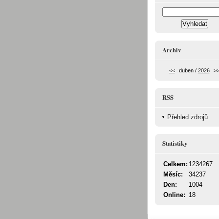
Archiv
<<
duben /
2026
>
RSS
Přehled zdrojů
Statistiky
Celkem:
1234267
Měsíc:
34237
Den:
1004
Online:
18