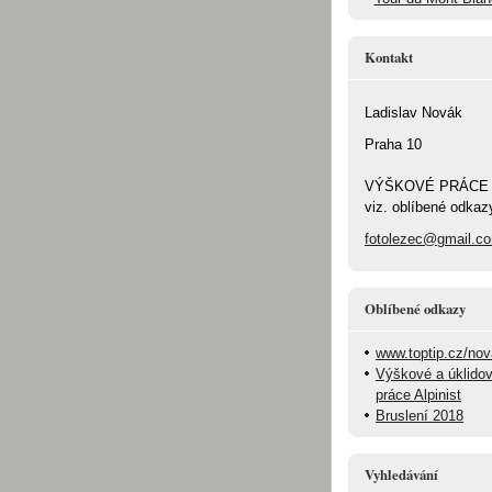
Kontakt
Ladislav Novák
Praha 10
VÝŠKOVÉ PRÁCE
viz. oblíbené odkaz
fotolezec@gmail.c
Oblíbené odkazy
www.toptip.cz/no
Výškové a úklido
práce Alpinist
Bruslení 2018
Vyhledávání