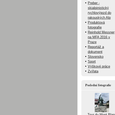
Preber -
skialpinistický
rychlovýjezd do
rakouských Alp
Produktová
fotografie
Reinhold Messner
na MFA 2016 v
Praze
Reportáž a
dokument
Slovensko
Sport
Výškové práce
Zvířata
Poslední fotografie
Tour du Mont Blan