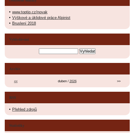
www.toptip.cz/novak
Výškové a úklidové práce Alpinist
Bruslení 2018
Vyhledávání
Archiv
<<
duben /
2026
>>
RSS
Přehled zdrojů
Statistiky