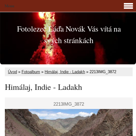
Menu
Fotolezec Láďa Novák Vás vítá na
svých stránkách
Úvod
»
Fotoalbum
»
Himálaj, Indie - Ladakh
»
2213IMG_3872
Himálaj, Indie - Ladakh
2213IMG_3872