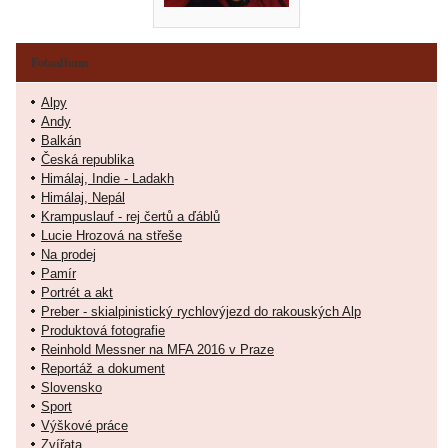
Fotoalbum
Alpy
Andy
Balkán
Česká republika
Himálaj, Indie - Ladakh
Himálaj, Nepál
Krampuslauf - rej čertů a ďáblů
Lucie Hrozová na střeše
Na prodej
Pamír
Portrét a akt
Preber - skialpinistický rychlovýjezd do rakouských Alp
Produktová fotografie
Reinhold Messner na MFA 2016 v Praze
Reportáž a dokument
Slovensko
Sport
Výškové práce
Zvířata