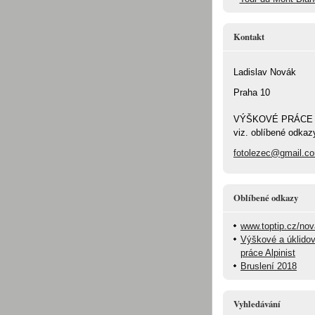
Kontakt
Ladislav Novák
Praha 10
VÝŠKOVÉ PRÁCE
viz. oblíbené odkaz
fotolezec@gmail.c
Oblíbené odkazy
www.toptip.cz/no
Výškové a úklido
práce Alpinist
Bruslení 2018
Vyhledávání