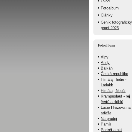
Úvod
Fotoalbum
Články
Ceník fotografick
prací 2023
Fotoalbum
Alpy
Andy
Balkán
Česká republika
Himálaj, Indie -
Ladakh
Himálaj, Nepál
Krampuslauf - rej
čertů a ďáblů
Lucie Hrozová na
střeše
Na prodej
Pamír
Portrét a akt