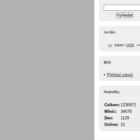
Archiv
<<
duben /
2026
>
RSS
Přehled zdrojů
Statistiky
Celkem:
1230972
Měsíc:
34678
Den:
1129
Online:
21