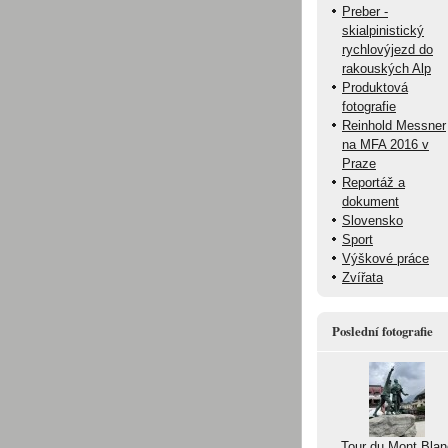
Preber -
skialpinistický
rychlovýjezd do
rakouských Alp
Produktová
fotografie
Reinhold Messner
na MFA 2016 v
Praze
Reportáž a
dokument
Slovensko
Sport
Výškové práce
Zvířata
Poslední fotografie
Tour du Mont Blan