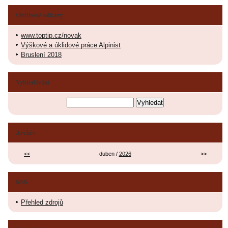
Oblíbené odkazy
www.toptip.cz/novak
Výškové a úklidové práce Alpinist
Bruslení 2018
Vyhledávání
Archiv
<<
duben /
2026
>>
RSS
Přehled zdrojů