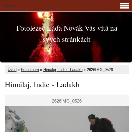
Menu
Fotolezec Láďa Novák Vás vítá na
svých stránkách
Úvod
»
Fotoalbum
»
Himálaj, Indie - Ladakh
»
2626IMG_0526
Himálaj, Indie - Ladakh
2626IMG_0526