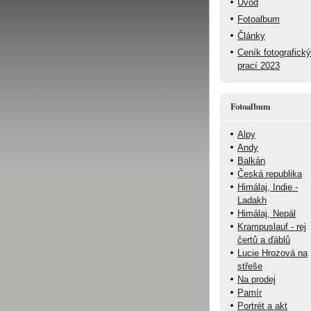
Úvod
Fotoalbum
Články
Ceník fotografick
prací 2023
Fotoalbum
Alpy
Andy
Balkán
Česká republika
Himálaj, Indie -
Ladakh
Himálaj, Nepál
Krampuslauf - rej
čertů a ďáblů
Lucie Hrozová na
střeše
Na prodej
Pamír
Portrét a akt