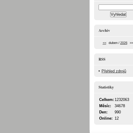
Archiv
<<
duben /
2026
>
RSS
Přehled zdrojů
Statistiky
Celkem:
1232063
Měsíc:
34678
Den:
990
Online:
12