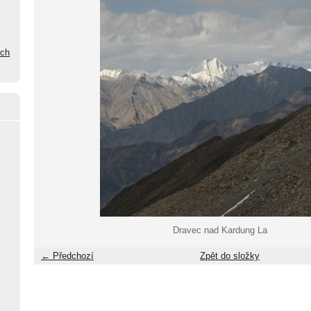
ých
Dravec nad Kardung La
← Předchozí
Zpět do složky