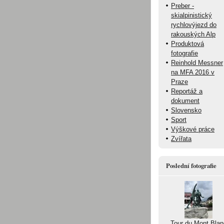
Preber -
skialpinistický
rychlovýjezd do
rakouských Alp
Produktová
fotografie
Reinhold Messner
na MFA 2016 v
Praze
Reportáž a
dokument
Slovensko
Sport
Výškové práce
Zvířata
Poslední fotografie
Tour du Mont Blan