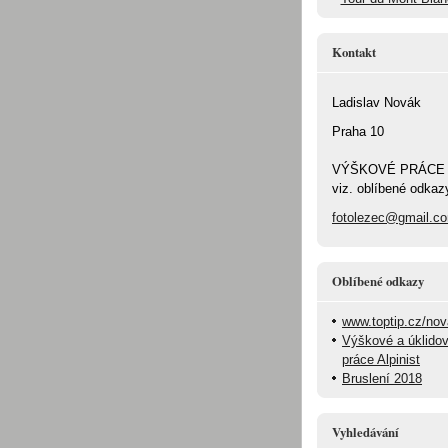
Kontakt
Ladislav Novák
Praha 10
VÝŠKOVÉ PRÁCE
viz. oblíbené odkaz
fotolezec@gmail.c
Oblíbené odkazy
www.toptip.cz/no
Výškové a úklido
práce Alpinist
Bruslení 2018
Vyhledávání