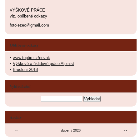
VÝŠKOVÉ PRÁCE
viz. oblíbené odkazy
fotolezec@gmail.com
Oblíbené odkazy
www.toptip.cz/novak
Výškové a úklidové práce Alpinist
Bruslení 2018
Vyhledávání
Archiv
<<
duben /
2026
>>