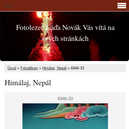
Menu
Fotolezec Láďa Novák Vás vítá na
svých stránkách
Úvod
»
Fotoalbum
»
Himálaj, Nepál
»
6946-33
Himálaj, Nepál
6946-33