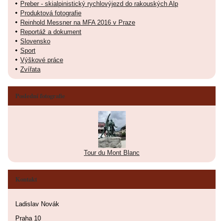
Preber - skialpinistický rychlovýjezd do rakouských Alp
Produktová fotografie
Reinhold Messner na MFA 2016 v Praze
Reportáž a dokument
Slovensko
Sport
Výškové práce
Zvířata
Poslední fotografie
Tour du Mont Blanc
Kontakt
Ladislav Novák
Praha 10