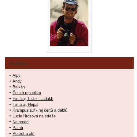
Fotoalbum
Alpy
Andy
Balkán
Česká republika
Himálaj, Indie - Ladakh
Himálaj, Nepál
Krampuslauf - rej čertů a ďáblů
Lucie Hrozová na střeše
Na prodej
Pamír
Portrét a akt