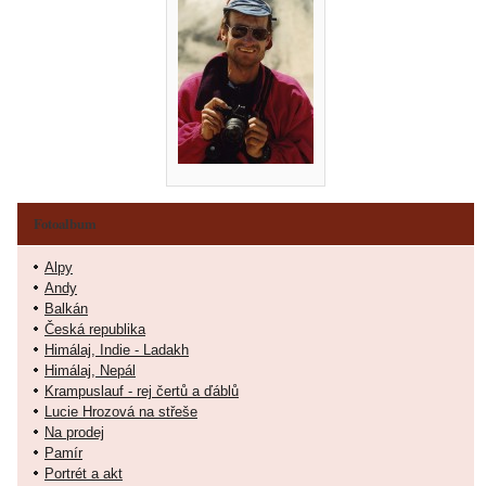
Fotoalbum
Alpy
Andy
Balkán
Česká republika
Himálaj, Indie - Ladakh
Himálaj, Nepál
Krampuslauf - rej čertů a ďáblů
Lucie Hrozová na střeše
Na prodej
Pamír
Portrét a akt