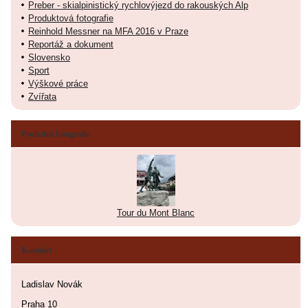
Preber - skialpinistický rychlovýjezd do rakouských Alp
Produktová fotografie
Reinhold Messner na MFA 2016 v Praze
Reportáž a dokument
Slovensko
Sport
Výškové práce
Zvířata
Poslední fotografie
Tour du Mont Blanc
Kontakt
Ladislav Novák
Praha 10