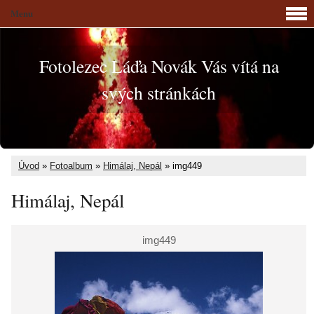
Menu
Fotolezec Láďa Novák Vás vítá na
svých stránkách
Úvod
»
Fotoalbum
»
Himálaj, Nepál
»
img449
Himálaj, Nepál
img449