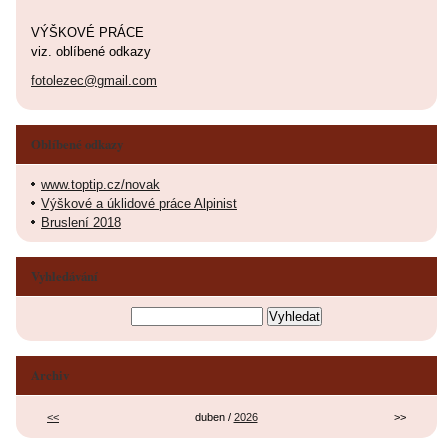
VÝŠKOVÉ PRÁCE
viz. oblíbené odkazy
fotolezec@gmail.com
Oblíbené odkazy
www.toptip.cz/novak
Výškové a úklidové práce Alpinist
Bruslení 2018
Vyhledávání
Archiv
<<
duben /
2026
>>