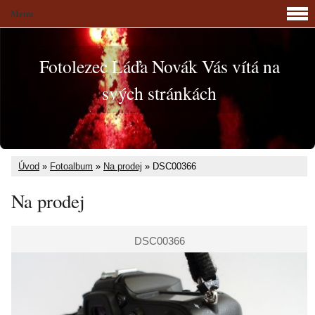
Menu
Fotolezec Láďa Novák Vás vítá na
svých stránkách
Úvod
»
Fotoalbum
»
Na prodej
»
DSC00366
Na prodej
DSC00366