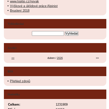
www.toptip.cz/novak
Výškové a úklidové práce Alpinist
Bruslení 2018
Vyhledávání
Archiv
<<
duben /
2026
>>
RSS
Přehled zdrojů
Statistiky
Celkem:
1231909