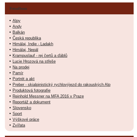
Fotoalbum
Alpy
Andy
Balkán
Česká republika
Himálaj, Indie - Ladakh
Himálaj, Nepál
Krampuslauf - rej čertů a ďáblů
Lucie Hrozová na střeše
Na prodej
Pamír
Portrét a akt
Preber - skialpinistický rychlovýjezd do rakouských Alp
Produktová fotografie
Reinhold Messner na MFA 2016 v Praze
Reportáž a dokument
Slovensko
Sport
Výškové práce
Zvířata