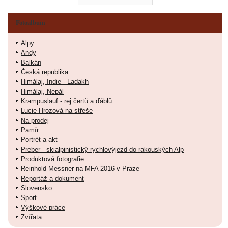
Fotoalbum
Alpy
Andy
Balkán
Česká republika
Himálaj, Indie - Ladakh
Himálaj, Nepál
Krampuslauf - rej čertů a ďáblů
Lucie Hrozová na střeše
Na prodej
Pamír
Portrét a akt
Preber - skialpinistický rychlovýjezd do rakouských Alp
Produktová fotografie
Reinhold Messner na MFA 2016 v Praze
Reportáž a dokument
Slovensko
Sport
Výškové práce
Zvířata