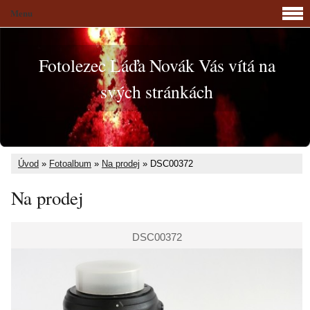
Menu
Fotolezec Láďa Novák Vás vítá na
svých stránkách
Úvod
»
Fotoalbum
»
Na prodej
»
DSC00372
Na prodej
DSC00372