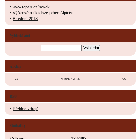
www.toptip.cz/novak
Výškové a úklidové práce Alpinist
Bruslení 2018
Vyhledávání
Archiv
<<
duben /
2026
>>
RSS
Přehled zdrojů
Statistiky
Celkem:
1232482