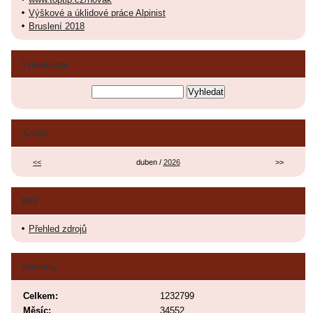
Výškové a úklidové práce Alpinist
Bruslení 2018
Vyhledávání
Archiv
<<
duben /
2026
>>
RSS
Přehled zdrojů
Statistiky
Celkem:
1232799
Měsíc:
34552