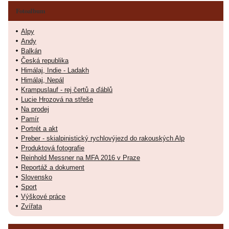
Fotoalbum
Alpy
Andy
Balkán
Česká republika
Himálaj, Indie - Ladakh
Himálaj, Nepál
Krampuslauf - rej čertů a ďáblů
Lucie Hrozová na střeše
Na prodej
Pamír
Portrét a akt
Preber - skialpinistický rychlovýjezd do rakouských Alp
Produktová fotografie
Reinhold Messner na MFA 2016 v Praze
Reportáž a dokument
Slovensko
Sport
Výškové práce
Zvířata