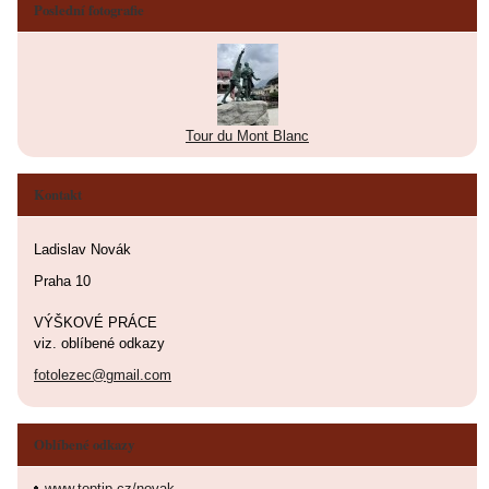
Poslední fotografie
Tour du Mont Blanc
Kontakt
Ladislav Novák
Praha 10
VÝŠKOVÉ PRÁCE
viz. oblíbené odkazy
fotolezec@gmail.com
Oblíbené odkazy
www.toptip.cz/novak