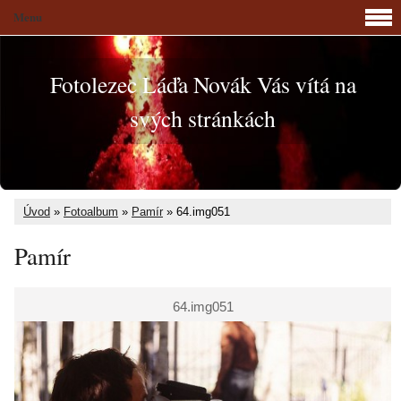
Menu
Fotolezec Láďa Novák Vás vítá na
svých stránkách
Úvod
»
Fotoalbum
»
Pamír
»
64.img051
Pamír
64.img051