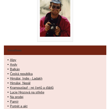
Fotoalbum
Alpy
Andy
Balkán
Česká republika
Himálaj, Indie - Ladakh
Himálaj, Nepál
Krampuslauf - rej čertů a ďáblů
Lucie Hrozová na střeše
Na prodej
Pamír
Portrét a akt