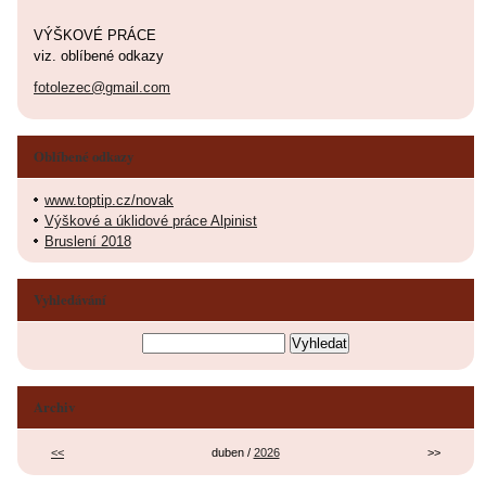
VÝŠKOVÉ PRÁCE
viz. oblíbené odkazy
fotolezec@gmail.com
Oblíbené odkazy
www.toptip.cz/novak
Výškové a úklidové práce Alpinist
Bruslení 2018
Vyhledávání
Archiv
<<
duben /
2026
>>