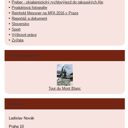
Preber - skialpinistický rychlovýjezd do rakouských Alp
Produktová fotografie
Reinhold Messner na MFA 2016 v Praze
Reportáž a dokument
Slovensko
Sport
Výškové práce
Zvířata
Poslední fotografie
Tour du Mont Blanc
Kontakt
Ladislav Novák
Praha 10