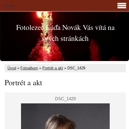
Menu
Fotolezec Láďa Novák Vás vítá na
svých stránkách
Úvod
»
Fotoalbum
»
Portrét a akt
»
DSC_1429
Portrét a akt
DSC_1429