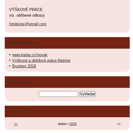
VÝŠKOVÉ PRÁCE
viz. oblíbené odkazy
fotolezec@gmail.com
Oblíbené odkazy
www.toptip.cz/novak
Výškové a úklidové práce Alpinist
Bruslení 2018
Vyhledávání
Archiv
<<
duben /
2026
>>