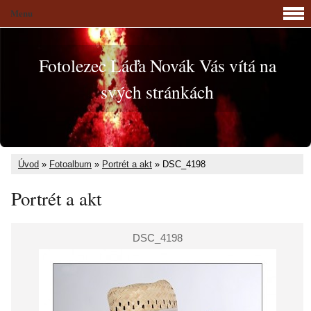
Menu
Fotolezec Láďa Novák Vás vítá na
svých stránkách
Úvod
»
Fotoalbum
»
Portrét a akt
»
DSC_4198
Portrét a akt
DSC_4198