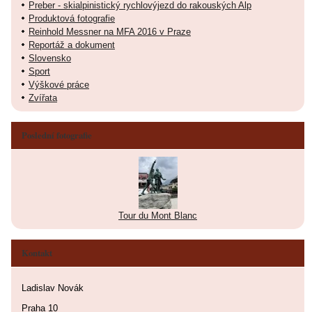
Preber - skialpinistický rychlovýjezd do rakouských Alp
Produktová fotografie
Reinhold Messner na MFA 2016 v Praze
Reportáž a dokument
Slovensko
Sport
Výškové práce
Zvířata
Poslední fotografie
Tour du Mont Blanc
Kontakt
Ladislav Novák
Praha 10