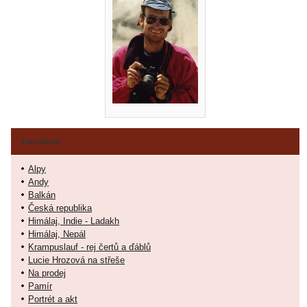
Fotoalbum
Alpy
Andy
Balkán
Česká republika
Himálaj, Indie - Ladakh
Himálaj, Nepál
Krampuslauf - rej čertů a ďáblů
Lucie Hrozová na střeše
Na prodej
Pamír
Portrét a akt