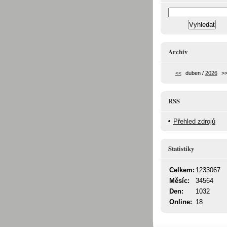
Archiv
<<
duben /
2026
>
RSS
Přehled zdrojů
Statistiky
Celkem:
1233067
Měsíc:
34564
Den:
1032
Online:
18