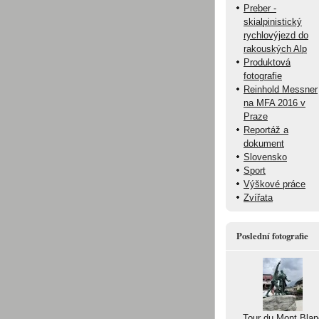
Preber -
skialpinistický
rychlovýjezd do
rakouských Alp
Produktová
fotografie
Reinhold Messner
na MFA 2016 v
Praze
Reportáž a
dokument
Slovensko
Sport
Výškové práce
Zvířata
Poslední fotografie
Tour du Mont Blan