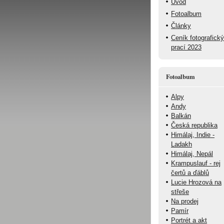
Úvod
Fotoalbum
Články
Ceník fotografick
prací 2023
Fotoalbum
Alpy
Andy
Balkán
Česká republika
Himálaj, Indie -
Ladakh
Himálaj, Nepál
Krampuslauf - rej
čertů a ďáblů
Lucie Hrozová na
střeše
Na prodej
Pamír
Portrét a akt