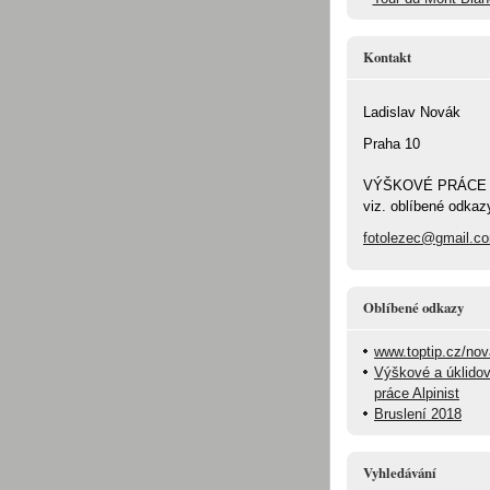
Kontakt
Ladislav Novák
Praha 10
VÝŠKOVÉ PRÁCE
viz. oblíbené odkaz
fotolezec@gmail.c
Oblíbené odkazy
www.toptip.cz/no
Výškové a úklido
práce Alpinist
Bruslení 2018
Vyhledávání