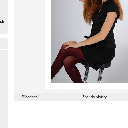
ých
← Předchozí
Zpět do složky