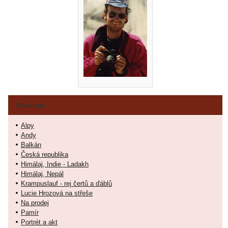
Fotoalbum
Alpy
Andy
Balkán
Česká republika
Himálaj, Indie - Ladakh
Himálaj, Nepál
Krampuslauf - rej čertů a ďáblů
Lucie Hrozová na střeše
Na prodej
Pamír
Portrét a akt