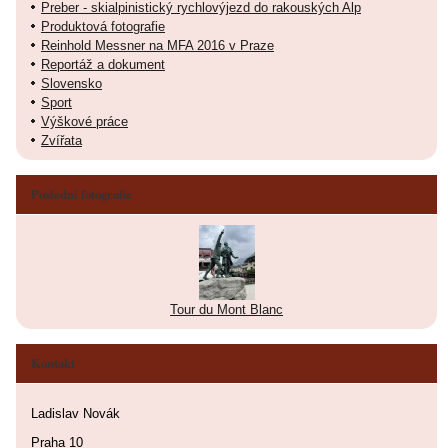
Preber - skialpinistický rychlovýjezd do rakouských Alp
Produktová fotografie
Reinhold Messner na MFA 2016 v Praze
Reportáž a dokument
Slovensko
Sport
Výškové práce
Zvířata
Poslední fotografie
Tour du Mont Blanc
Kontakt
Ladislav Novák
Praha 10