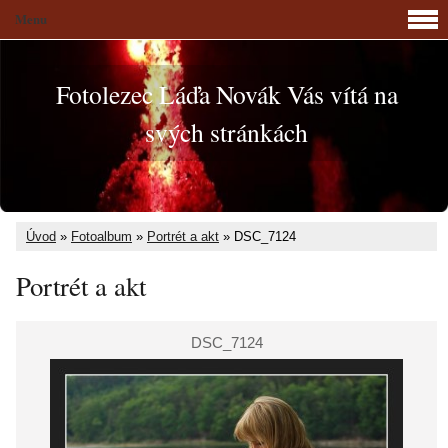
Menu
Fotolezec Láďa Novák Vás vítá na
svých stránkách
Úvod
»
Fotoalbum
»
Portrét a akt
»
DSC_7124
Portrét a akt
DSC_7124