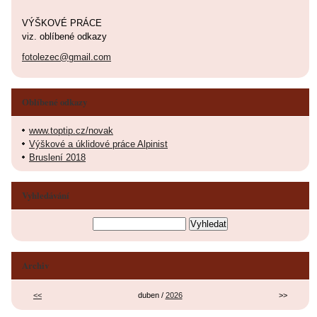
VÝŠKOVÉ PRÁCE
viz. oblíbené odkazy
fotolezec@gmail.com
Oblíbené odkazy
www.toptip.cz/novak
Výškové a úklidové práce Alpinist
Bruslení 2018
Vyhledávání
Archiv
<<
duben /
2026
>>