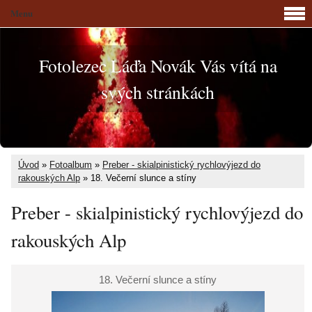
Menu
Fotolezec Láďa Novák Vás vítá na
svých stránkách
Úvod
»
Fotoalbum
»
Preber - skialpinistický rychlovýjezd do
rakouských Alp
»
18. Večerní slunce a stíny
Preber - skialpinistický rychlovýjezd do
rakouských Alp
18. Večerní slunce a stíny