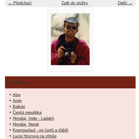
← Předchozí
Zpět do složky
Další →
Fotoalbum
Alpy
Andy
Balkán
Česká republika
Himálaj, Indie - Ladakh
Himálaj, Nepál
Krampuslauf - rej čertů a ďáblů
Lucie Hrozová na střeše