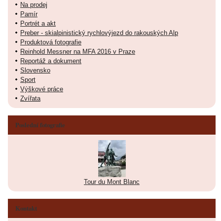
Na prodej
Pamír
Portrét a akt
Preber - skialpinistický rychlovýjezd do rakouských Alp
Produktová fotografie
Reinhold Messner na MFA 2016 v Praze
Reportáž a dokument
Slovensko
Sport
Výškové práce
Zvířata
Poslední fotografie
Tour du Mont Blanc
Kontakt