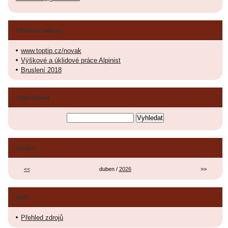
Oblíbené odkazy
www.toptip.cz/novak
Výškové a úklidové práce Alpinist
Bruslení 2018
Vyhledávání
Archiv
<<
duben /
2026
>>
RSS
Přehled zdrojů