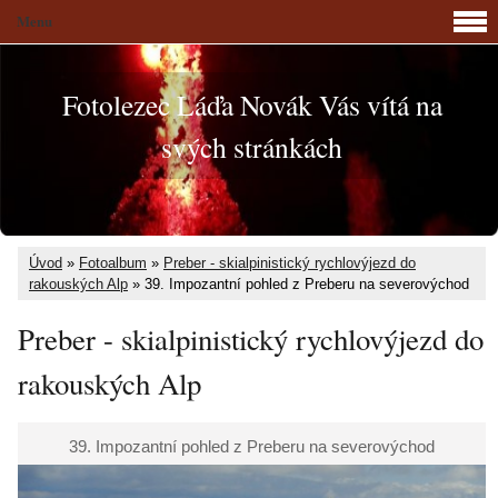
Menu
Fotolezec Láďa Novák Vás vítá na
svých stránkách
Úvod
»
Fotoalbum
»
Preber - skialpinistický rychlovýjezd do
rakouských Alp
»
39. Impozantní pohled z Preberu na severovýchod
Preber - skialpinistický rychlovýjezd do
rakouských Alp
39. Impozantní pohled z Preberu na severovýchod