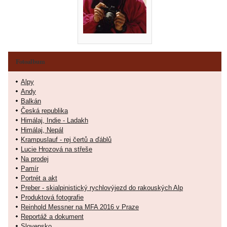
Fotoalbum
Alpy
Andy
Balkán
Česká republika
Himálaj, Indie - Ladakh
Himálaj, Nepál
Krampuslauf - rej čertů a ďáblů
Lucie Hrozová na střeše
Na prodej
Pamír
Portrét a akt
Preber - skialpinistický rychlovýjezd do rakouských Alp
Produktová fotografie
Reinhold Messner na MFA 2016 v Praze
Reportáž a dokument
Slovensko