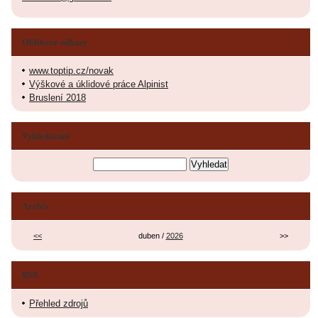
Oblíbené odkazy
www.toptip.cz/novak
Výškové a úklidové práce Alpinist
Bruslení 2018
Vyhledávání
Archiv
<<
duben /
2026
>>
RSS
Přehled zdrojů