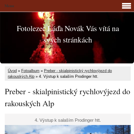
Menu
Fotolezec Láďa Novák Vás vítá na
svých stránkách
Úvod
»
Fotoalbum
»
Preber - skialpinistický rychlovýjezd do
rakouských Alp
»
4. Výstup k salaším Prodinger htt.
Preber - skialpinistický rychlovýjezd do
rakouských Alp
4. Výstup k salaším Prodinger htt.