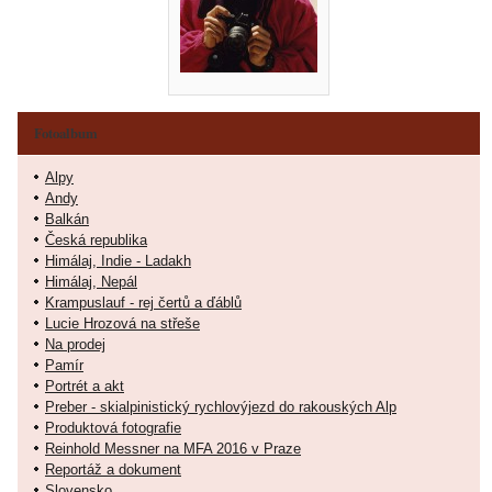
Fotoalbum
Alpy
Andy
Balkán
Česká republika
Himálaj, Indie - Ladakh
Himálaj, Nepál
Krampuslauf - rej čertů a ďáblů
Lucie Hrozová na střeše
Na prodej
Pamír
Portrét a akt
Preber - skialpinistický rychlovýjezd do rakouských Alp
Produktová fotografie
Reinhold Messner na MFA 2016 v Praze
Reportáž a dokument
Slovensko