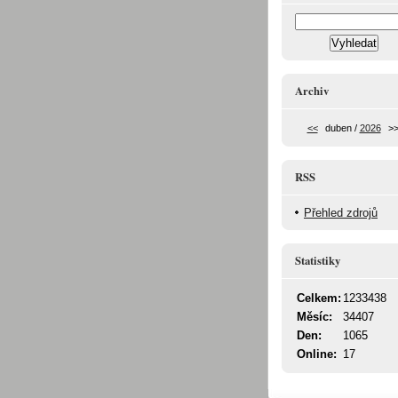
Archiv
<<
duben /
2026
>
RSS
Přehled zdrojů
Statistiky
Celkem:
1233438
Měsíc:
34407
Den:
1065
Online:
17