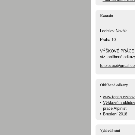
Kontakt
Ladislav Novák
Praha 10
VÝŠKOVÉ PRÁCE
viz. oblíbené odkaz
fotolezec@gmail.c
Oblíbené odkazy
www.toptip.cz/no
Výškové a úklido
práce Alpinist
Bruslení 2018
Vyhledávání