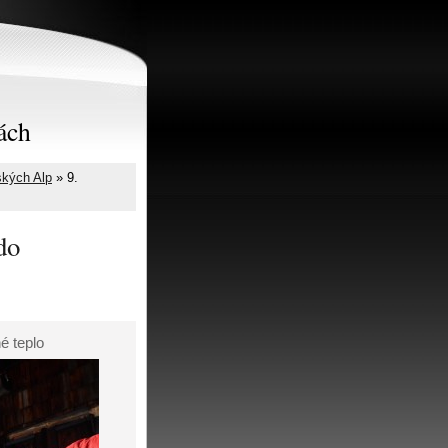
ách
ských Alp
»
9.
do
né teplo