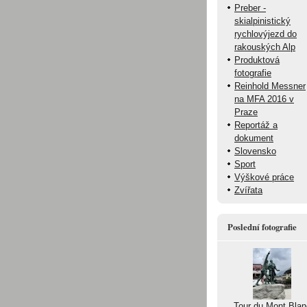
Preber -
skialpinistický
rychlovýjezd do
rakouských Alp
Produktová
fotografie
Reinhold Messner
na MFA 2016 v
Praze
Reportáž a
dokument
Slovensko
Sport
Výškové práce
Zvířata
Poslední fotografie
Tour du Mont Blan