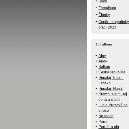
Úvod
Fotoalbum
Články
Ceník fotografick
prací 2023
Fotoalbum
Alpy
Andy
Balkán
Česká republika
Himálaj, Indie -
Ladakh
Himálaj, Nepál
Krampuslauf - rej
čertů a ďáblů
Lucie Hrozová na
střeše
Na prodej
Pamír
Portrét a akt