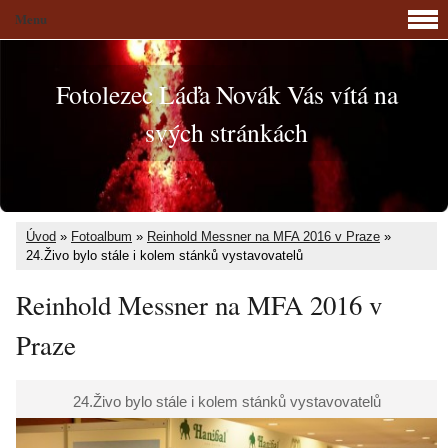
Menu
Fotolezec Láďa Novák Vás vítá na
svých stránkách
Úvod
»
Fotoalbum
»
Reinhold Messner na MFA 2016 v Praze
»
24.Živo bylo stále i kolem stánků vystavovatelů
Reinhold Messner na MFA 2016 v
Praze
24.Živo bylo stále i kolem stánků vystavovatelů