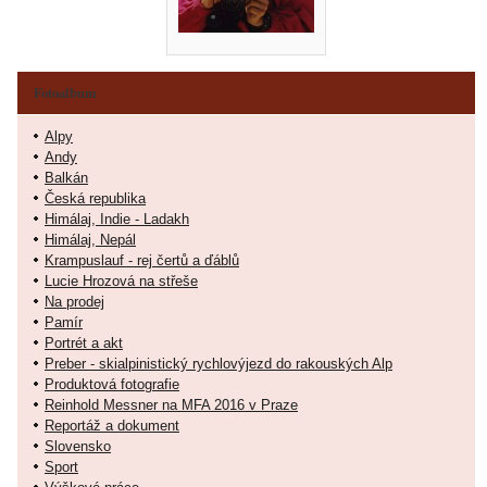
Fotoalbum
Alpy
Andy
Balkán
Česká republika
Himálaj, Indie - Ladakh
Himálaj, Nepál
Krampuslauf - rej čertů a ďáblů
Lucie Hrozová na střeše
Na prodej
Pamír
Portrét a akt
Preber - skialpinistický rychlovýjezd do rakouských Alp
Produktová fotografie
Reinhold Messner na MFA 2016 v Praze
Reportáž a dokument
Slovensko
Sport