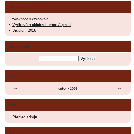
Oblíbené odkazy
www.toptip.cz/novak
Výškové a úklidové práce Alpinist
Bruslení 2018
Vyhledávání
Archiv
<<
duben /
2026
>>
RSS
Přehled zdrojů
Statistiky