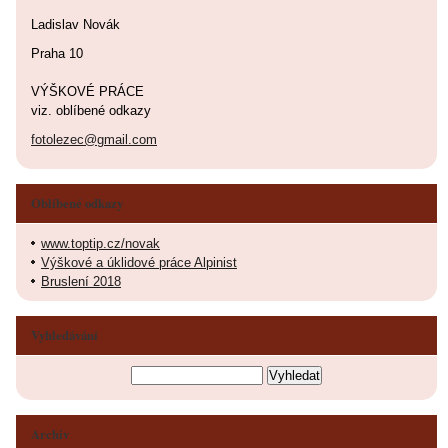
Ladislav Novák
Praha 10
VÝŠKOVÉ PRÁCE
viz. oblíbené odkazy
fotolezec@gmail.com
Oblíbené odkazy
www.toptip.cz/novak
Výškové a úklidové práce Alpinist
Bruslení 2018
Vyhledávání
Archiv