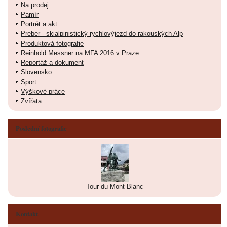
Na prodej
Pamír
Portrét a akt
Preber - skialpinistický rychlovýjezd do rakouských Alp
Produktová fotografie
Reinhold Messner na MFA 2016 v Praze
Reportáž a dokument
Slovensko
Sport
Výškové práce
Zvířata
Poslední fotografie
Tour du Mont Blanc
Kontakt