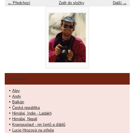
← Předchozí
Zpět do složky
Další →
Fotoalbum
Alpy
Andy
Balkán
Česká republika
Himálaj, Indie - Ladakh
Himálaj, Nepál
Krampuslauf - rej čertů a ďáblů
Lucie Hrozová na střeše