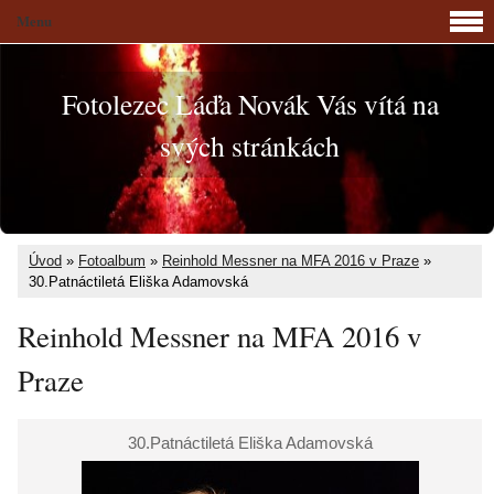
Menu
Fotolezec Láďa Novák Vás vítá na
svých stránkách
Úvod
»
Fotoalbum
»
Reinhold Messner na MFA 2016 v Praze
»
30.Patnáctiletá Eliška Adamovská
Reinhold Messner na MFA 2016 v
Praze
30.Patnáctiletá Eliška Adamovská