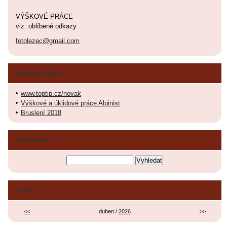
VÝŠKOVÉ PRÁCE
viz. oblíbené odkazy
fotolezec@gmail.com
Oblíbené odkazy
www.toptip.cz/novak
Výškové a úklidové práce Alpinist
Bruslení 2018
Vyhledávání
Archiv
<<
duben /
2026
>>