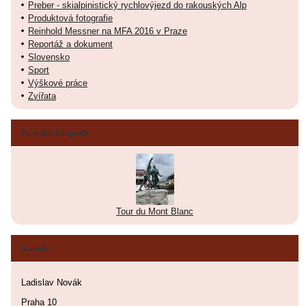
Preber - skialpinistický rychlovýjezd do rakouských Alp
Produktová fotografie
Reinhold Messner na MFA 2016 v Praze
Reportáž a dokument
Slovensko
Sport
Výškové práce
Zvířata
Poslední fotografie
Tour du Mont Blanc
Kontakt
Ladislav Novák
Praha 10