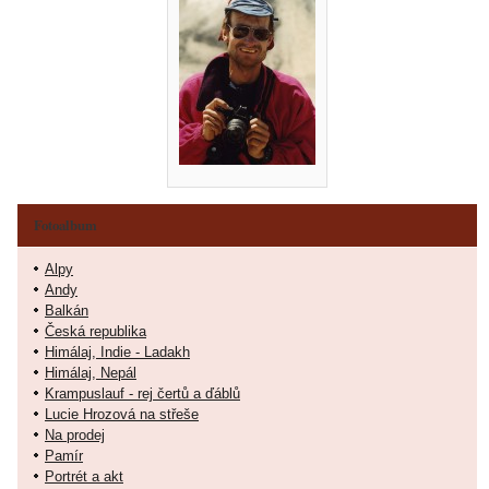
Fotoalbum
Alpy
Andy
Balkán
Česká republika
Himálaj, Indie - Ladakh
Himálaj, Nepál
Krampuslauf - rej čertů a ďáblů
Lucie Hrozová na střeše
Na prodej
Pamír
Portrét a akt