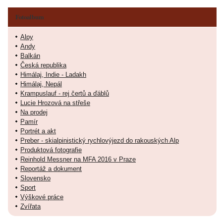
Fotoalbum
Alpy
Andy
Balkán
Česká republika
Himálaj, Indie - Ladakh
Himálaj, Nepál
Krampuslauf - rej čertů a ďáblů
Lucie Hrozová na střeše
Na prodej
Pamír
Portrét a akt
Preber - skialpinistický rychlovýjezd do rakouských Alp
Produktová fotografie
Reinhold Messner na MFA 2016 v Praze
Reportáž a dokument
Slovensko
Sport
Výškové práce
Zvířata