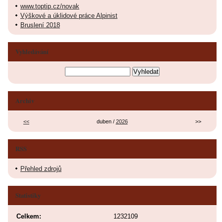
www.toptip.cz/novak
Výškové a úklidové práce Alpinist
Bruslení 2018
Vyhledávání
Archiv
<<
duben /
2026
>>
RSS
Přehled zdrojů
Statistiky
Celkem:
1232109