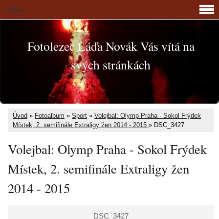
Menu
Fotolezec Láďa Novák Vás vítá na
svých stránkách
Úvod
»
Fotoalbum
»
Sport
»
Volejbal: Olymp Praha - Sokol Frýdek
Místek, 2. semifinále Extraligy žen 2014 - 2015
»
DSC_3427
Volejbal: Olymp Praha - Sokol Frýdek
Místek, 2. semifinále Extraligy žen
2014 - 2015
DSC_3427