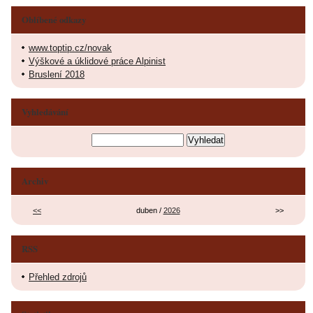
Oblíbené odkazy
www.toptip.cz/novak
Výškové a úklidové práce Alpinist
Bruslení 2018
Vyhledávání
Archiv
<<
duben /
2026
>>
RSS
Přehled zdrojů