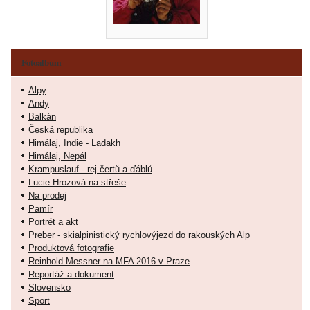
Fotoalbum
Alpy
Andy
Balkán
Česká republika
Himálaj, Indie - Ladakh
Himálaj, Nepál
Krampuslauf - rej čertů a ďáblů
Lucie Hrozová na střeše
Na prodej
Pamír
Portrét a akt
Preber - skialpinistický rychlovýjezd do rakouských Alp
Produktová fotografie
Reinhold Messner na MFA 2016 v Praze
Reportáž a dokument
Slovensko
Sport