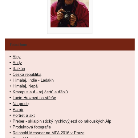
Fotoalbum
Alpy
Andy
Balkán
Česká republika
Himálaj, Indie - Ladakh
Himálaj, Nepál
Krampuslauf - rej čertů a ďáblů
Lucie Hrozová na střeše
Na prodej
Pamír
Portrét a akt
Preber - skialpinistický rychlovýjezd do rakouských Alp
Produktová fotografie
Reinhold Messner na MFA 2016 v Praze