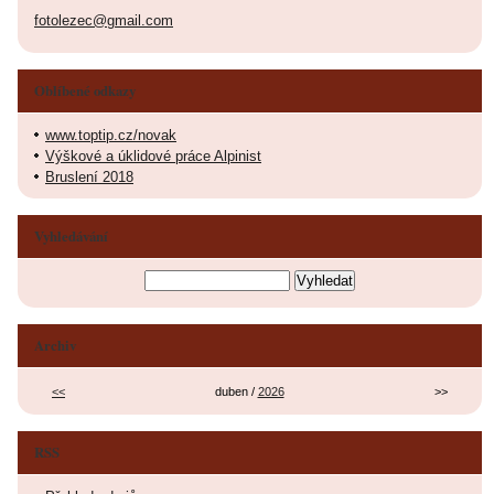
fotolezec@gmail.com
Oblíbené odkazy
www.toptip.cz/novak
Výškové a úklidové práce Alpinist
Bruslení 2018
Vyhledávání
Archiv
<<
duben /
2026
>>
RSS