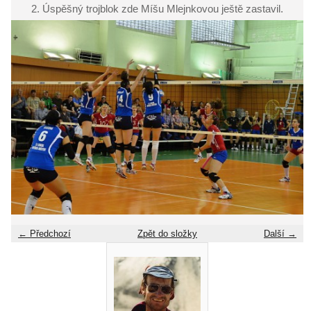
2. Úspěšný trojblok zde Míšu Mlejnkovou ještě zastavil.
← Předchozí
Zpět do složky
Další →