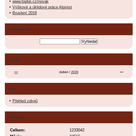
www.toptip.cz/novak
Výškové a úklidové práce Alpinist
Bruslení 2018
Vyhledávání
Archiv
<<
duben /
2026
>>
RSS
Přehled zdrojů
Statistiky
Celkem:
1233042