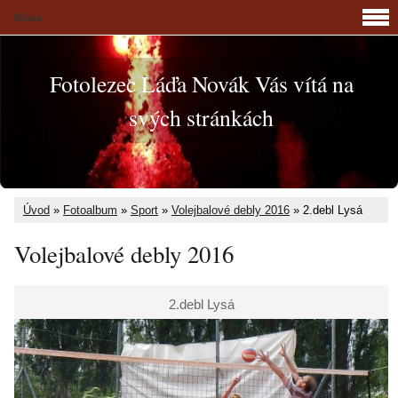
Menu
Fotolezec Láďa Novák Vás vítá na
svých stránkách
Úvod
»
Fotoalbum
»
Sport
»
Volejbalové debly 2016
»
2.debl Lysá
Volejbalové debly 2016
2.debl Lysá