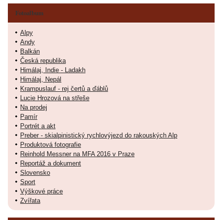
Fotoalbum
Alpy
Andy
Balkán
Česká republika
Himálaj, Indie - Ladakh
Himálaj, Nepál
Krampuslauf - rej čertů a ďáblů
Lucie Hrozová na střeše
Na prodej
Pamír
Portrét a akt
Preber - skialpinistický rychlovýjezd do rakouských Alp
Produktová fotografie
Reinhold Messner na MFA 2016 v Praze
Reportáž a dokument
Slovensko
Sport
Výškové práce
Zvířata