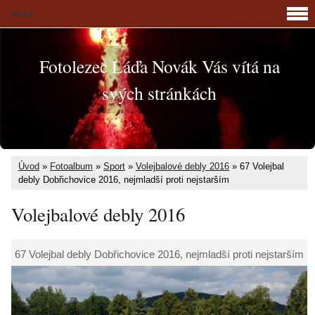
Menu
Fotolezec Láďa Novák Vás vítá na
svých stránkách
Úvod
»
Fotoalbum
»
Sport
»
Volejbalové debly 2016
»
67 Volejbal
debly Dobřichovice 2016, nejmladší proti nejstarším
Volejbalové debly 2016
67 Volejbal debly Dobřichovice 2016, nejmladší proti nejstarším