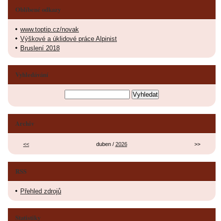
Oblíbené odkazy
www.toptip.cz/novak
Výškové a úklidové práce Alpinist
Bruslení 2018
Vyhledávání
Archiv
<<
duben /
2026
>>
RSS
Přehled zdrojů
Statistiky