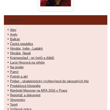
Fotoalbum
Alpy
Andy
Balkán
Česká republika
Himálaj, Indie - Ladakh
Himálaj, Nepál
Krampuslauf - rej čertů a ďáblů
Lucie Hrozová na střeše
Na prodej
Pamír
Portrét a akt
Preber - skialpinistický rychlovýjezd do rakouských Alp
Produktová fotografie
Reinhold Messner na MFA 2016 v Praze
Reportáž a dokument
Slovensko
Sport
Výškové práce