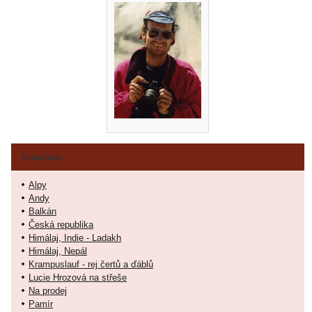
Fotoalbum
Alpy
Andy
Balkán
Česká republika
Himálaj, Indie - Ladakh
Himálaj, Nepál
Krampuslauf - rej čertů a ďáblů
Lucie Hrozová na střeše
Na prodej
Pamír