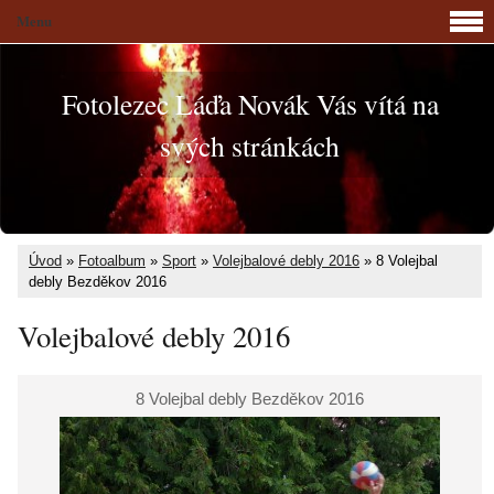
Menu
Fotolezec Láďa Novák Vás vítá na
svých stránkách
Úvod
»
Fotoalbum
»
Sport
»
Volejbalové debly 2016
»
8 Volejbal
debly Bezděkov 2016
Volejbalové debly 2016
8 Volejbal debly Bezděkov 2016