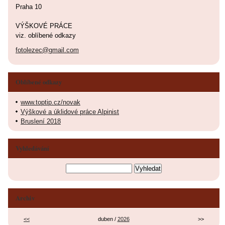
Praha 10
VÝŠKOVÉ PRÁCE
viz. oblíbené odkazy
fotolezec@gmail.com
Oblíbené odkazy
www.toptip.cz/novak
Výškové a úklidové práce Alpinist
Bruslení 2018
Vyhledávání
Archiv
<<
duben /
2026
>>