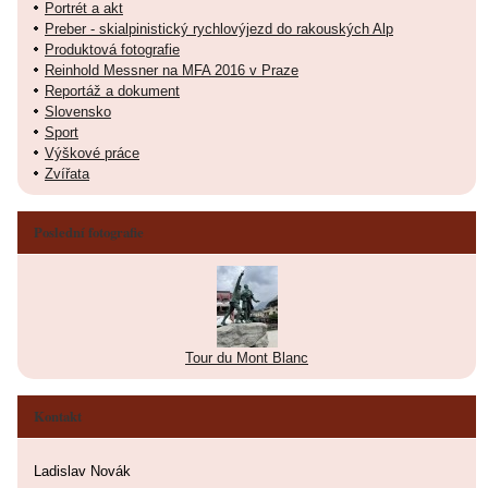
Portrét a akt
Preber - skialpinistický rychlovýjezd do rakouských Alp
Produktová fotografie
Reinhold Messner na MFA 2016 v Praze
Reportáž a dokument
Slovensko
Sport
Výškové práce
Zvířata
Poslední fotografie
Tour du Mont Blanc
Kontakt
Ladislav Novák