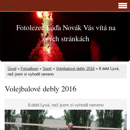
Menu
Fotolezec Láďa Novák Vás vítá na
svých stránkách
Úvod
»
Fotoalbum
»
Sport
»
Volejbalové debly 2016
»
8.debl Lysá,
než jsem si vyhodil rameno
Volejbalové debly 2016
8.debl Lysá, než jsem si vyhodil rameno