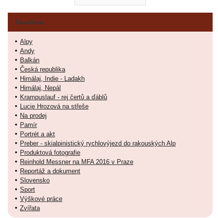
Fotoalbum
Alpy
Andy
Balkán
Česká republika
Himálaj, Indie - Ladakh
Himálaj, Nepál
Krampuslauf - rej čertů a ďáblů
Lucie Hrozová na střeše
Na prodej
Pamír
Portrét a akt
Preber - skialpinistický rychlovýjezd do rakouských Alp
Produktová fotografie
Reinhold Messner na MFA 2016 v Praze
Reportáž a dokument
Slovensko
Sport
Výškové práce
Zvířata