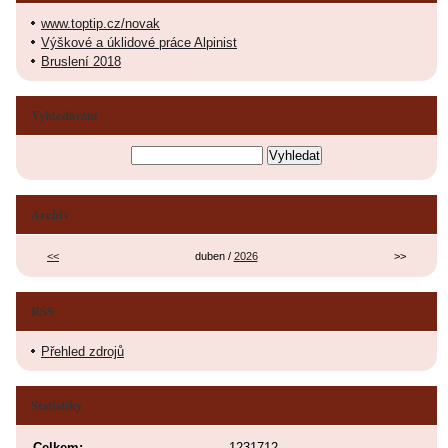
www.toptip.cz/novak
Výškové a úklidové práce Alpinist
Bruslení 2018
Vyhledávání
Archiv
<<
duben /
2026
>>
RSS
Přehled zdrojů
Statistiky
Celkem:
1231712