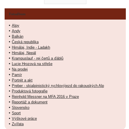
Fotoalbum
Alpy
Andy
Balkán
Česká republika
Himálaj, Indie - Ladakh
Himálaj, Nepál
Krampuslauf - rej čertů a ďáblů
Lucie Hrozová na střeše
Na prodej
Pamír
Portrét a akt
Preber - skialpinistický rychlovýjezd do rakouských Alp
Produktová fotografie
Reinhold Messner na MFA 2016 v Praze
Reportáž a dokument
Slovensko
Sport
Výškové práce
Zvířata