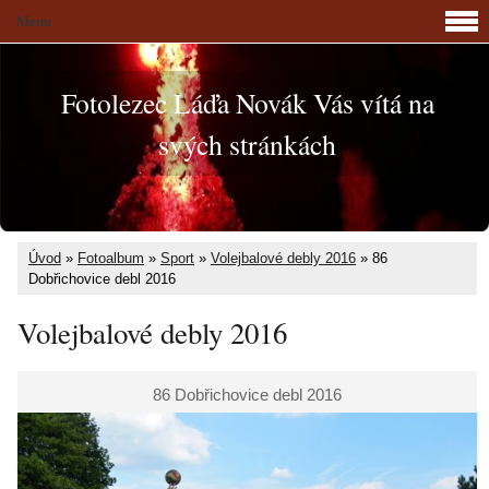
Menu
Fotolezec Láďa Novák Vás vítá na
svých stránkách
Úvod
»
Fotoalbum
»
Sport
»
Volejbalové debly 2016
»
86
Dobřichovice debl 2016
Volejbalové debly 2016
86 Dobřichovice debl 2016