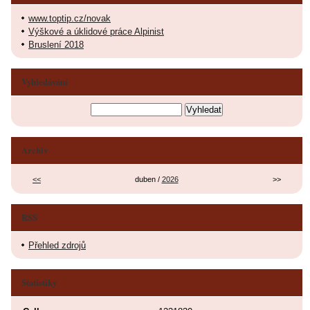
www.toptip.cz/novak
Výškové a úklidové práce Alpinist
Bruslení 2018
Vyhledávání
Archiv
<<
duben /
2026
>>
RSS
Přehled zdrojů
Statistiky