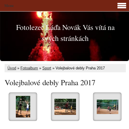
Menu
Fotolezec Láďa Novák Vás vítá na
svých stránkách
Úvod
»
Fotoalbum
»
Sport
»
Volejbalové debly Praha 2017
Volejbalové debly Praha 2017