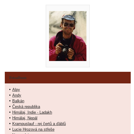
Fotoalbum
Alpy
Andy
Balkán
Česká republika
Himálaj, Indie - Ladakh
Himálaj, Nepál
Krampuslauf - rej čertů a ďáblů
Lucie Hrozová na střeše