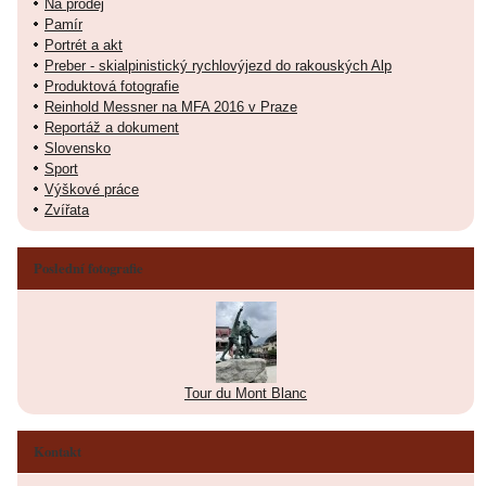
Na prodej
Pamír
Portrét a akt
Preber - skialpinistický rychlovýjezd do rakouských Alp
Produktová fotografie
Reinhold Messner na MFA 2016 v Praze
Reportáž a dokument
Slovensko
Sport
Výškové práce
Zvířata
Poslední fotografie
Tour du Mont Blanc
Kontakt