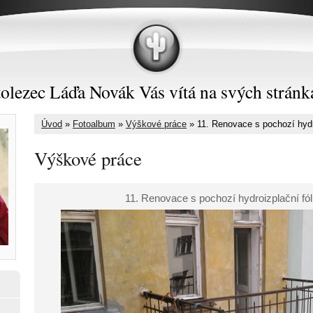
olezec Láďa Novák Vás vítá na svých stránk
Úvod
»
Fotoalbum
»
Výškové práce
»
11. Renovace s pochozí hydro
Výškové práce
11. Renovace s pochozí hydroizplační fóli