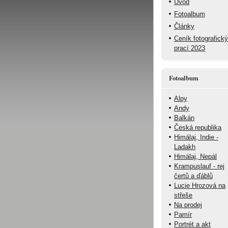
Úvod
Fotoalbum
Články
Ceník fotografick
prací 2023
Fotoalbum
Alpy
Andy
Balkán
Česká republika
Himálaj, Indie -
Ladakh
Himálaj, Nepál
Krampuslauf - rej
čertů a ďáblů
Lucie Hrozová na
střeše
Na prodej
Pamír
Portrét a akt