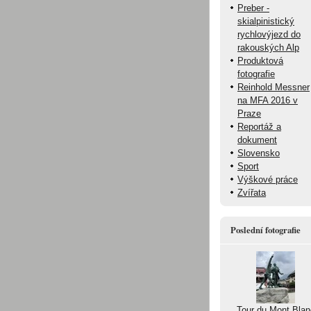
Preber -
skialpinistický
rychlovýjezd do
rakouských Alp
Produktová
fotografie
Reinhold Messner
na MFA 2016 v
Praze
Reportáž a
dokument
Slovensko
Sport
Výškové práce
Zvířata
Poslední fotografie
Tour du Mont Blan