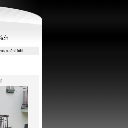
ách
izplační fólií
í