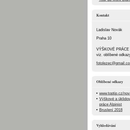
Kontakt
Ladislav Novák
Praha 10
VÝŠKOVÉ PRÁCE
viz. oblíbené odkaz
fotolezec@gmail.c
Oblíbené odkazy
www.toptip.cz/no
Výškové a úklido
práce Alpinist
Bruslení 2018
Vyhledávání