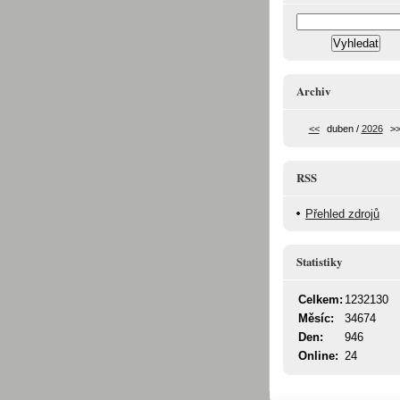
Archiv
<<
duben /
2026
>
RSS
Přehled zdrojů
Statistiky
Celkem:
1232130
Měsíc:
34674
Den:
946
Online:
24