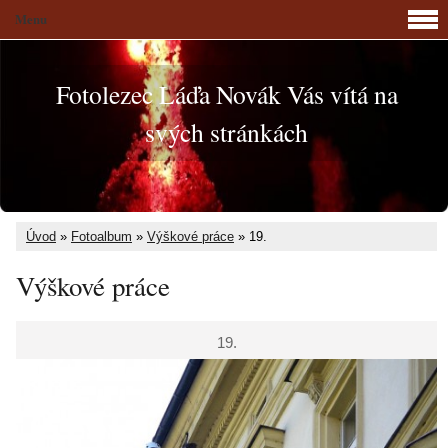
Menu
Fotolezec Láďa Novák Vás vítá na
svých stránkách
Úvod
»
Fotoalbum
»
Výškové práce
»
19.
Výškové práce
19.