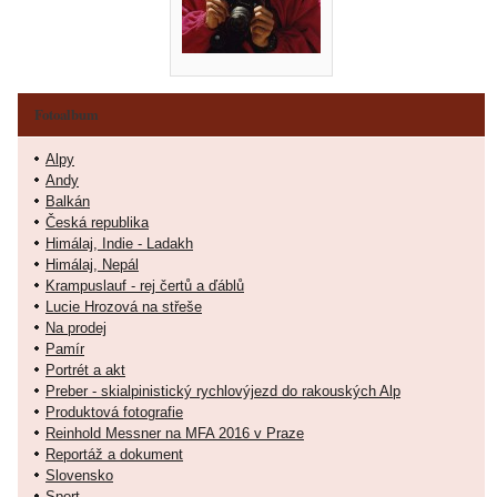
Fotoalbum
Alpy
Andy
Balkán
Česká republika
Himálaj, Indie - Ladakh
Himálaj, Nepál
Krampuslauf - rej čertů a ďáblů
Lucie Hrozová na střeše
Na prodej
Pamír
Portrét a akt
Preber - skialpinistický rychlovýjezd do rakouských Alp
Produktová fotografie
Reinhold Messner na MFA 2016 v Praze
Reportáž a dokument
Slovensko
Sport