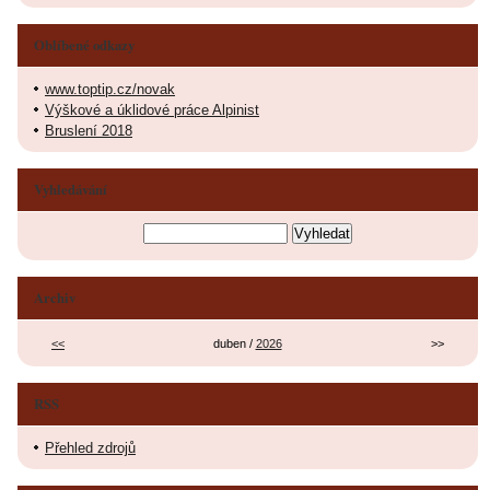
Oblíbené odkazy
www.toptip.cz/novak
Výškové a úklidové práce Alpinist
Bruslení 2018
Vyhledávání
Archiv
<<
duben /
2026
>>
RSS
Přehled zdrojů