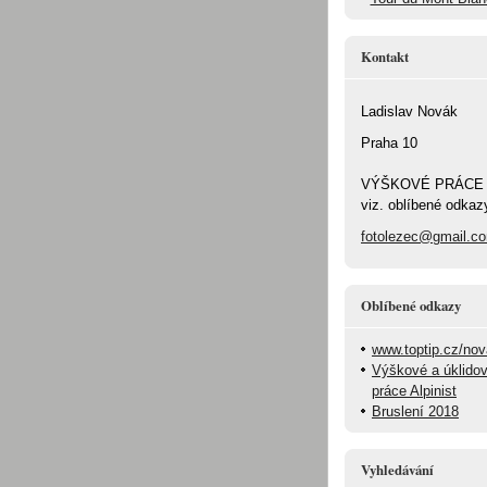
Kontakt
Ladislav Novák
Praha 10
VÝŠKOVÉ PRÁCE
viz. oblíbené odkaz
fotolezec@gmail.c
Oblíbené odkazy
www.toptip.cz/no
Výškové a úklido
práce Alpinist
Bruslení 2018
Vyhledávání