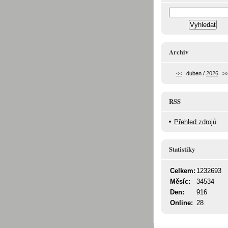
Archiv
<<
duben /
2026
>
RSS
Přehled zdrojů
Statistiky
Celkem:
1232693
Měsíc:
34534
Den:
916
Online:
28