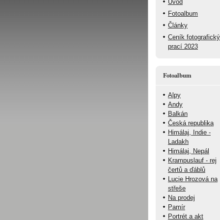
Úvod
Fotoalbum
Články
Ceník fotografick
prací 2023
Fotoalbum
Alpy
Andy
Balkán
Česká republika
Himálaj, Indie -
Ladakh
Himálaj, Nepál
Krampuslauf - rej
čertů a ďáblů
Lucie Hrozová na
střeše
Na prodej
Pamír
Portrét a akt