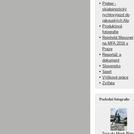
Preber -
skialpinistický
rychlovýjezd do
rakouských Alp
Produktová
fotografie
Reinhold Messner
na MFA 2016 v
Praze
Reportáž a
dokument
Slovensko
Sport
Výškové práce
Zvířata
Poslední fotografie
Tour du Mont Blan