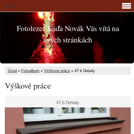
Menu
Fotolezec Láďa Novák Vás vítá na
svých stránkách
Úvod
»
Fotoalbum
»
Výškové práce
»
47.b Detaily
Výškové práce
47.b Detaily