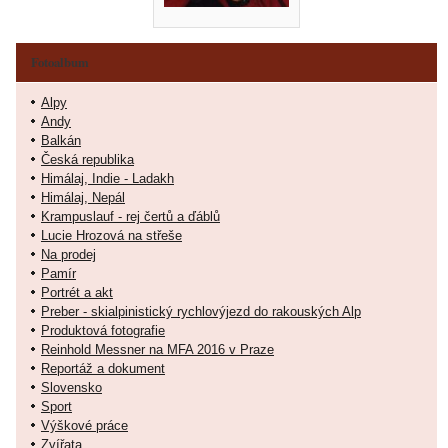
Fotoalbum
Alpy
Andy
Balkán
Česká republika
Himálaj, Indie - Ladakh
Himálaj, Nepál
Krampuslauf - rej čertů a ďáblů
Lucie Hrozová na střeše
Na prodej
Pamír
Portrét a akt
Preber - skialpinistický rychlovýjezd do rakouských Alp
Produktová fotografie
Reinhold Messner na MFA 2016 v Praze
Reportáž a dokument
Slovensko
Sport
Výškové práce
Zvířata