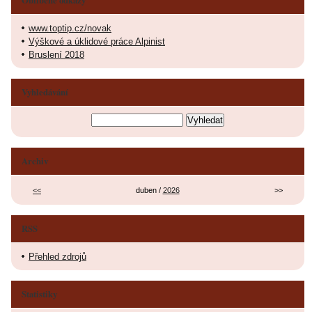
www.toptip.cz/novak
Výškové a úklidové práce Alpinist
Bruslení 2018
Vyhledávání
Archiv
<<
duben /
2026
>>
RSS
Přehled zdrojů
Statistiky