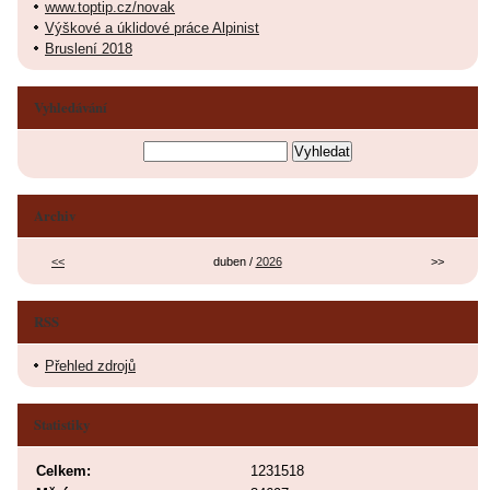
www.toptip.cz/novak
Výškové a úklidové práce Alpinist
Bruslení 2018
Vyhledávání
Archiv
<<
duben /
2026
>>
RSS
Přehled zdrojů
Statistiky
Celkem:
1231518