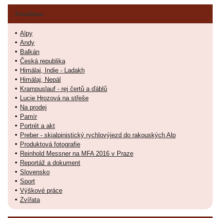
Fotoalbum
Alpy
Andy
Balkán
Česká republika
Himálaj, Indie - Ladakh
Himálaj, Nepál
Krampuslauf - rej čertů a ďáblů
Lucie Hrozová na střeše
Na prodej
Pamír
Portrét a akt
Preber - skialpinistický rychlovýjezd do rakouských Alp
Produktová fotografie
Reinhold Messner na MFA 2016 v Praze
Reportáž a dokument
Slovensko
Sport
Výškové práce
Zvířata