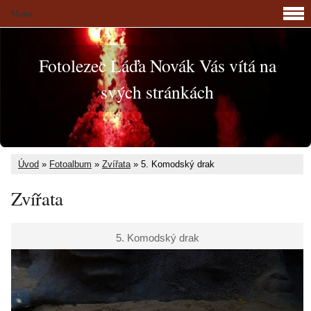
Menu
Fotolezec Láďa Novák Vás vítá na
svých stránkách
Úvod
»
Fotoalbum
»
Zvířata
»
5. Komodský drak
Zvířata
5. Komodský drak