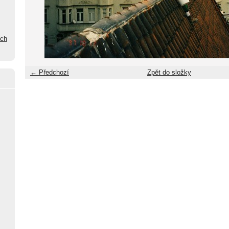
ých
← Předchozí
Zpět do složky