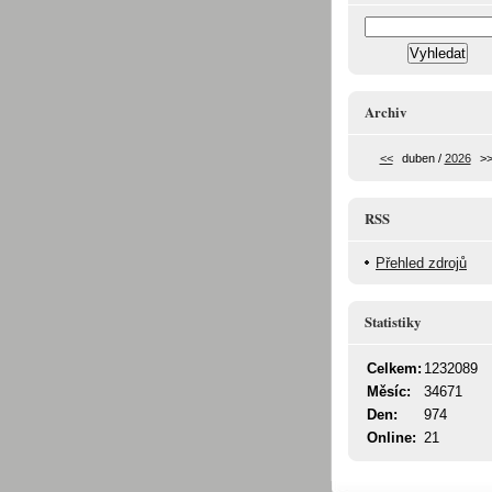
Archiv
<<
duben /
2026
>
RSS
Přehled zdrojů
Statistiky
Celkem:
1232089
Měsíc:
34671
Den:
974
Online:
21