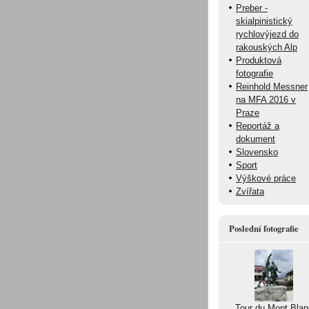
Preber -
skialpinistický
rychlovýjezd do
rakouských Alp
Produktová
fotografie
Reinhold Messner
na MFA 2016 v
Praze
Reportáž a
dokument
Slovensko
Sport
Výškové práce
Zvířata
Poslední fotografie
Tour du Mont Blan