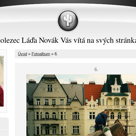
olezec Láďa Novák Vás vítá na svých stránk
Úvod
»
Fotoalbum
»
6.
6.