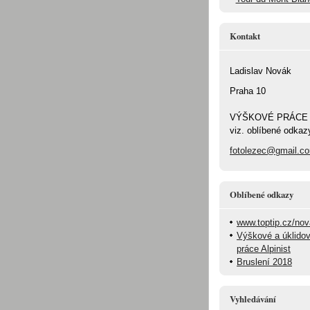
Kontakt
Ladislav Novák
Praha 10
VÝŠKOVÉ PRÁCE
viz. oblíbené odkaz
fotolezec@gmail.c
Oblíbené odkazy
www.toptip.cz/no
Výškové a úklido
práce Alpinist
Bruslení 2018
Vyhledávání