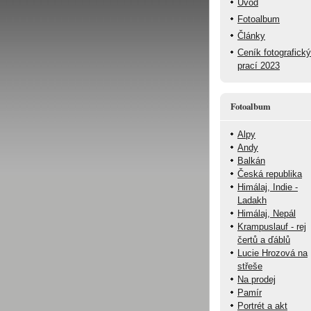
Úvod
Fotoalbum
Články
Ceník fotografick
prací 2023
Fotoalbum
Alpy
Andy
Balkán
Česká republika
Himálaj, Indie -
Ladakh
Himálaj, Nepál
Krampuslauf - rej
čertů a ďáblů
Lucie Hrozová na
střeše
Na prodej
Pamír
Portrét a akt