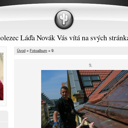
olezec Láďa Novák Vás vítá na svých stránk
Úvod
»
Fotoalbum
»
9.
9.