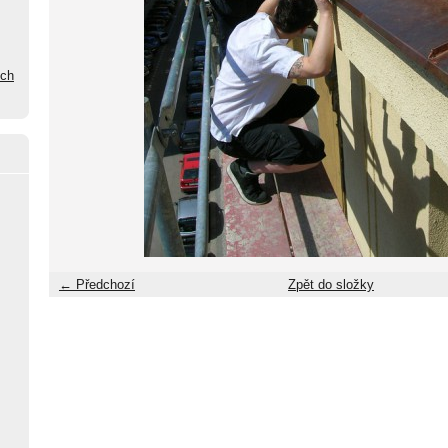
ých
← Předchozí
Zpět do složky