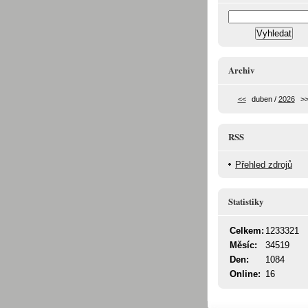
Archiv
<<
duben /
2026
>
RSS
Přehled zdrojů
Statistiky
Celkem:
1233321
Měsíc:
34519
Den:
1084
Online:
16