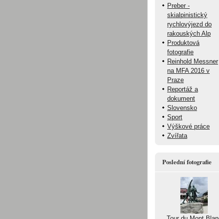
Preber -
skialpinistický
rychlovýjezd do
rakouských Alp
Produktová
fotografie
Reinhold Messner
na MFA 2016 v
Praze
Reportáž a
dokument
Slovensko
Sport
Výškové práce
Zvířata
Poslední fotografie
Tour du Mont Blan