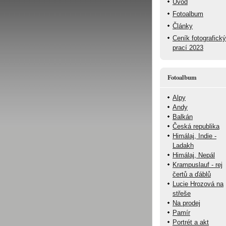
Úvod
Fotoalbum
Články
Ceník fotografick
prací 2023
Fotoalbum
Alpy
Andy
Balkán
Česká republika
Himálaj, Indie -
Ladakh
Himálaj, Nepál
Krampuslauf - rej
čertů a ďáblů
Lucie Hrozová na
střeše
Na prodej
Pamír
Portrét a akt