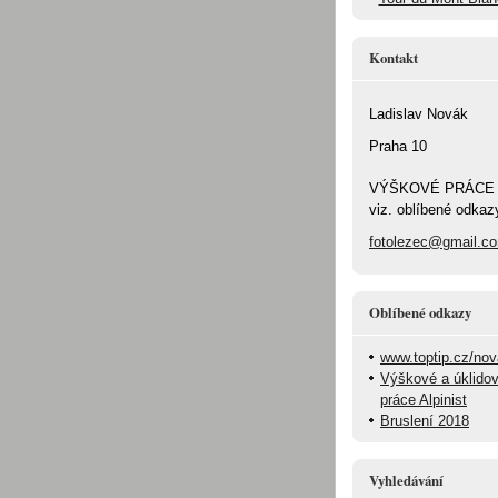
Kontakt
Ladislav Novák
Praha 10
VÝŠKOVÉ PRÁCE
viz. oblíbené odkaz
fotolezec@gmail.c
Oblíbené odkazy
www.toptip.cz/no
Výškové a úklido
práce Alpinist
Bruslení 2018
Vyhledávání